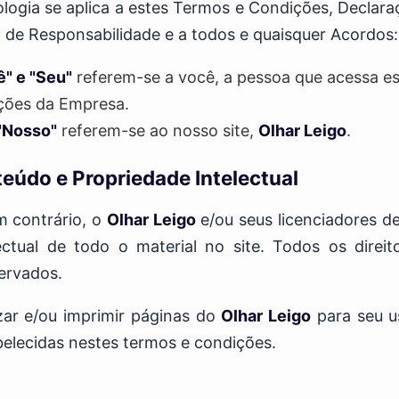
ologia se aplica a estes Termos e Condições, Declara
o de Responsabilidade e a todos e quaisquer Acordos:
ê" e "Seu"
referem-se a você, a pessoa que acessa est
ções da Empresa.
 "Nosso"
referem-se ao nosso site,
Olhar Leigo
.
teúdo e Propriedade Intelectual
m contrário, o
Olhar Leigo
e/ou seus licenciadores de
ectual de todo o material no site. Todos os direi
servados.
zar e/ou imprimir páginas do
Olhar Leigo
para seu us
belecidas nestes termos e condições.