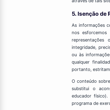
através de tais sit
5. Isenção de
As informações co
nos esforcemos 
representações o
integridade, prec
ou às informações
qualquer finalid
portanto, estritam
O conteúdo sobre 
substitui o acon
educador físico).
programa de exerc