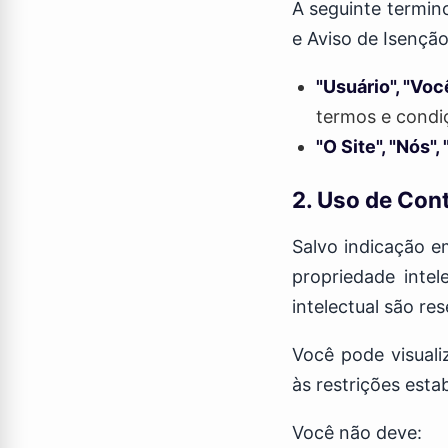
A seguinte termin
e Aviso de Isençã
"Usuário", "Voc
termos e condi
"O Site", "Nós",
2. Uso de Con
Salvo indicação e
propriedade intel
intelectual são re
Você pode visuali
às restrições esta
Você não deve: