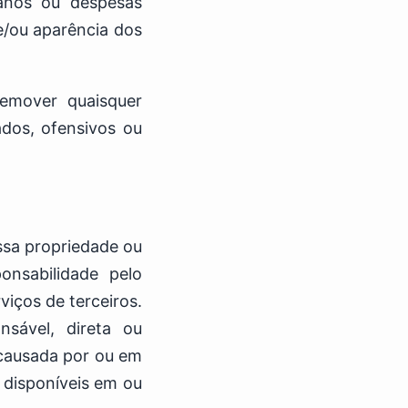
danos ou despesas
e/ou aparência dos
emover quaisquer
ados, ofensivos ou
ossa propriedade ou
nsabilidade pelo
viços de terceiros.
sável, direta ou
 causada por ou em
 disponíveis em ou